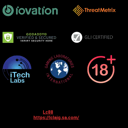
Thông Tin Chi Tiết
Thương hiệu:
Lc88
Website:
https://lclajg.sa.com/
Địa chỉ:
99 P. Võ Thị Sáu, Thanh Nhàn, Hai Bà Trưng, Hà