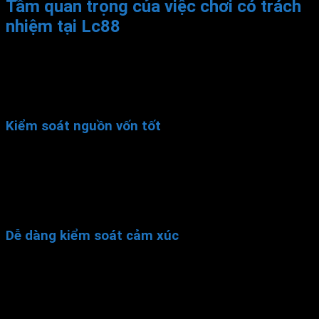
Tầm quan trọng của việc chơi có trách
nhiệm tại Lc88
Việc cược có trách nhiệm giúp bạn bảo vệ tài chính và hạn
chế những rủi ro nhất định. Cùng điểm qua những lý do quan
trọng khiến nguyên tắc này trở thành yếu tố cần thiết trong
mỗi trải nghiệm cá cược.
Kiểm soát nguồn vốn tốt
Chơi có trách nhiệm
giúp người chơi xác định giới hạn chi
tiêu trước khi tham gia trò chơi. Khi bạn đặt ra ngân sách cụ
thể, bạn sẽ tránh được việc tiêu quá mức hoặc rơi vào tình
trạng nợ nần. Ưu điểm này giúp duy trì cân bằng tài chính,
mang đến sự ổn định cho mọi đối tượng người chơi.
Dễ dàng kiểm soát cảm xúc
Thua hoặc thắng đều có thể ảnh hưởng mạnh đến tâm lý.
Người chơi thiếu kiểm soát cảm xúc thường đưa ra quyết định
vội vàng, dẫn đến thua lỗ hoặc căng thẳng. Theo chính sách
chơi có trách nhiệm
, hãy duy trì sự bình tĩnh giúp bạn chơi
thông minh, giảm rủi ro và tăng trải nghiệm tích cực.