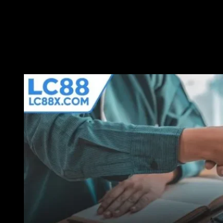
quá trình tham gia.
Ngoài ra, việc xác thực thông tin cá nhân rõ ràng ngay từ
bước đăng ký tài khoản giúp hạn chế tối đa tình trạng giả mạo
hoặc tranh chấp sau này. Với hệ thống, yếu tố độ tuổi hợp
pháp là cơ sở để xây dựng sự minh bạch và an toàn trong
toàn bộ hệ thống giải trí trực tuyến.