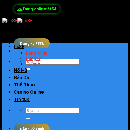
Skip
Đang online:
2154
to
content
Đăng ký +88k
Lc88
Đăng Nhập
Đăng Ký
Tải app
Nổ Hũ
Bắn Cá
Thể Thao
Casino Online
Tin tức
Đăng ký +88k