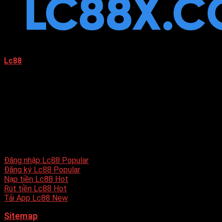
Lc88
là nhà cái uy tín hàng đầu tại Việt Nam, mang đến trải
nghiệm xanh chín với kho trò chơi đa dạng từ casino, thể thao,
slots, nổ hũ cho đến xổ số. Bên cạnh đó, người chơi còn nhận
được nhiều ưu đãi hấp dẫn cùng dịch vụ hỗ trợ tận tâm 24/7,
khẳng định vị thế thương hiệu hàng đầu trong lĩnh vực giải trí
trực tuyến.
Liên Kết Nhanh
Đăng nhập Lc88
Đăng ký Lc88
Nạp tiền Lc88
Rút tiền Lc88
Tải App Lc88
Sitemap