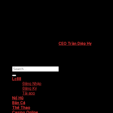
Nội, Việt Nam
Phone:
0974 823 615
Email:
contact@lclajg.sa.com
Hashtag:
#LC88
#LC88VN
#LC88Casino
#NoHuOnline
#GameDoiThuong
Chịu trách nhiệm nội dung:
CEO Trần Diệp Hy
Copyright 2026 ©
Lc88
Lc88
Đăng Nhập
Đăng Ký
Tải app
Nổ Hũ
Bắn Cá
Thể Thao
Casino Online