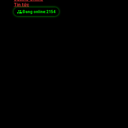
Tin tức
Đang online:
2154