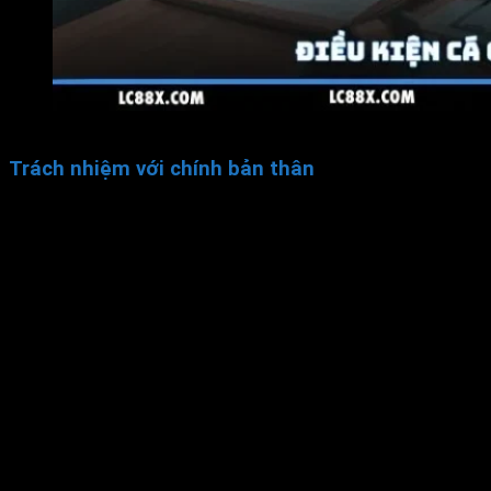
Điều kiện cá cược tại Lc88
Trách nhiệm với chính bản thân
Chính sách
chơi có trách nhiệm
luôn nhấn mạnh rằng mỗi hội
viên cần ý thức rõ trách nhiệm với chính bản thân trước khi
tham gia bất kỳ hoạt động cá cược nào. Đầu tiên, nguồn tiền
dùng để giải trí cần phải hợp pháp, không ảnh hưởng đến chi
tiêu thiết yếu của cuộc sống.
Người chơi nên coi cá cược là một hình thức thư giãn thay vì
công cụ kiếm tiền, từ đó giữ được tâm lý thoải mái và hạn chế
áp lực không đáng có. Song song đó, việc lập kế hoạch quản
lý tài chính rõ ràng, đặt ra mức giới hạn thua lỗ hoặc mức nạp
tiền cụ thể sẽ giúp bạn kiểm soát được dòng vốn và giảm
thiểu rủi ro.
Ngoài ra, mỗi hội viên cần tìm hiểu kỹ luật chơi, quy tắc cũng