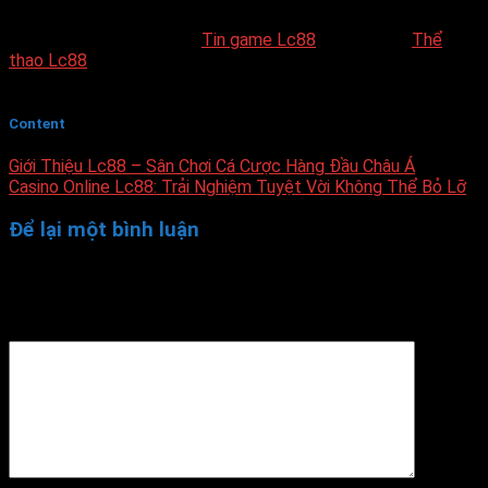
Chơi Xanh Chín 2025
This entry was posted in
Tin game Lc88
and tagged
Thể
thao Lc88
.
Content
Giới Thiệu Lc88 – Sân Chơi Cá Cược Hàng Đầu Châu Á
Casino Online Lc88: Trải Nghiệm Tuyệt Vời Không Thể Bỏ Lỡ
Để lại một bình luận
Email của bạn sẽ không được hiển thị công khai.
Các trường
bắt buộc được đánh dấu
*
Bình luận
*