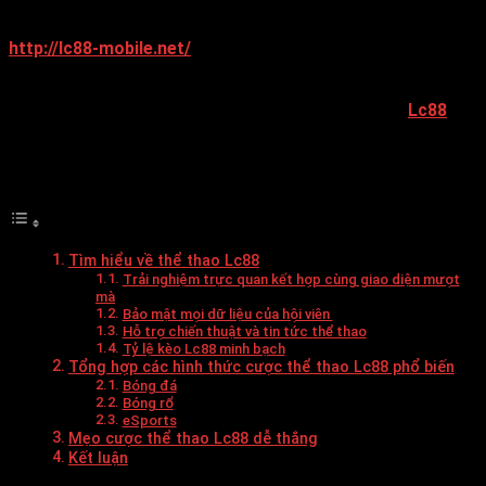
Thể thao Lc88
là điểm đến lý tưởng cho những ai đam mê cá
cược và muốn theo dõi những trận đấu hấp dẫn. Tại địa chỉ
http://lc88-mobile.net/
, người chơi được cập nhật tỷ lệ kèo
chính xác và có cơ hội tham gia cược nhanh chóng và an toàn.
Với đa dạng môn thể thao, nền tảng mang đến trải nghiệm
sống động, đầy kịch tính cùng cơ hội thắng lớn. cùng
Lc88
tìm
hiểu ngay nhé!
Mục lục
Tìm hiểu về thể thao Lc88
Trải nghiệm trực quan kết hợp cùng giao diện mượt
mà
Bảo mật mọi dữ liệu của hội viên
Hỗ trợ chiến thuật và tin tức thể thao
Tỷ lệ kèo Lc88 minh bạch
Tổng hợp các hình thức cược thể thao Lc88 phổ biến
Bóng đá
Bóng rổ
eSports
Mẹo cược thể thao Lc88 dễ thắng
Kết luận