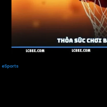
Thỏa sức chơi bóng rổ tại Lc88
eSports
Ngoài những bộ môn thể thao truyền thống, eSports tại
thể
thao Lc88
đang ngày càng được nhiều người chơi quan tâm
nhờ sự kịch tính và nhịp độ nhanh. Nhà cái mang đến các kèo
cược hấp dẫn cho những tựa game đình đám, đáp ứng trọn
vẹn nhu cầu của cộng đồng yêu thích thể thao điện tử. Người
chơi vừa có thể theo dõi trực tiếp, vừa tham gia đặt cược với
nhiều loại kèo đa dạng.