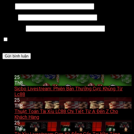
Tên
*
Email
*
Trang web
Lưu tên của tôi, email, và trang web trong trình duyệt này
cho lần bình luận kế tiếp của tôi.
Bài Viết Mới
25
Th8
Sicbo Livestream: Phiên Bản Thưởng Cực Khủng Từ
Lc88
25
Th8
Thuật Toán Tài Xỉu LC88 Chi Tiết Từ A Đến Z Cho
Khách Hàng
25
Th8