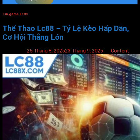
Tin game Lc88
Thể Thao Lc88 – Tỷ Lệ Kèo Hấp Dẫn,
Cơ Hội Thắng Lớn
Posted on
25 Tháng 8, 2025
23 Tháng 9, 2025
by
Content