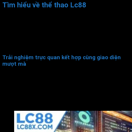
Tìm hiểu về thể thao Lc88
Đây là nền tảng trực tuyến nổi bật, mang đến cho người chơi
trải nghiệm toàn diện trên nhiều môn thể thao khác nhau với
tỷ lệ trả thưởng cực kỳ hấp dẫn. Từ bóng đá, bóng rổ, quần
vợt cho đến các môn thể thao điện tử, Lc88 cung cấp tỷ lệ
kèo cập nhật liên tục và các loại cược đa dạng, giúp tân thủ
dễ dàng lựa chọn mẹo chơi phù hợp với phong cách của mình.
Trải nghiệm trực quan kết hợp cùng giao diện
mượt mà
Một trong những ưu điểm nổi bật của
thể thao Lc88
là giao
diện thân thiện, dễ sử dụng. Người chơi có thể theo dõi lịch thi
đấu, bảng tỷ số, kết quả trực tiếp và đặt cược chỉ với vài
thao tác đơn giản. Hệ thống còn hỗ trợ xem trực tiếp trận
đấu, giúp trải nghiệm cá cược trở nên sống động và chân thật
như đang ở sân vận động thực tế.