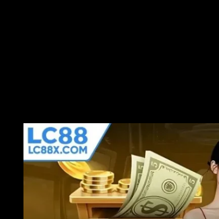
Với những ai mới bắt đầu tham gia giải trí tại hệ thống, tìm
hiểu cách
nạp tiền Lc88
là yếu tố rất quan trọng. Không chỉ là
thao tác giúp bạn trải nghiệm các dịch vụ game hấp dẫn mà
còn ảnh hưởng đến mức độ bảo mật và tốc độ giao dịch. Hiểu
đúng quy trình giúp hội viên không bị bỡ ngỡ khi lựa chọn
phương thức thanh toán phù hợp.
Ngoài ra việc nắm rõ cách thức thanh toán giúp bạn tránh khỏi
những rủi ro như tiền bị treo, tiền không vào tài khoản hoặc lỗi
không thể giao dịch. Do đó dành thời gian để tìm hiểu cách
nạp tiền là vô cùng cần thiết, giúp bạn có một khởi đầu đúng
cách và thuận lợi.