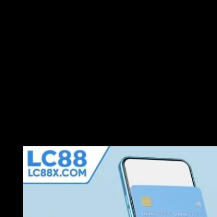
Ưu điểm
Nhược điểm
Giá trị nạp bị giới hạn bởi
mệnh giá của thẻ cào
Thực hiện nhanh chóng,
điện thoại.
phù hợp cho những ai
Cần lưu ý số thẻ để
không có TKNH.
nhập cho đúng để tránh
Cho phép thực hiện giao
mất hiệu lực.
dịch ngay lập tức mà
Bị tính một phần chi phí
không cần thao tác cầu
để chiết tiền từ dạng
kỳ.
thẻ sang số dư tài
khoản.