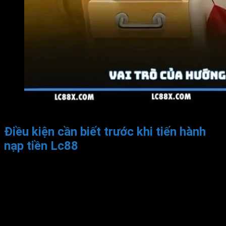
Vai trò của hướng dẫn nạp tiền Lc88
Điều kiện cần biết trước khi tiến hành
nạp tiền Lc88
Trước khi thực hiện giao dịch, khách hàng cần lưu ý một vài
điều kiện cụ thể như sau:
Người dùng được phép giao dịch bất cứ thời điểm nào
trong ngày bởi hệ thống hoạt động 24/7.
Chắc chắn số tiền mà bạn muốn nạp đáp ứng được mức
nạp tối thiểu và tối đa của các phương thức thanh toán.