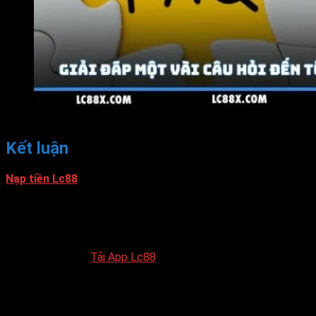
Giải đáp một vài câu hỏi đến từ người chơi khi nạp tiền L
Kết luận
Nạp tiền Lc88
đúng cách không chỉ giúp bạn tham gia vào
các trò chơi dễ dàng mà còn giúp tối ưu chi phí hạn chế rủi ro.
Hãy đăng ký tài khoản và tham gia giải trí ngay hôm nay để
không bỏ lỡ các ưu đãi hấp dẫn đặc biệt là chương trình nạp
lần đầu cho người mới.
Xem thêm:
Tải App Lc88
– Cá Cược Đỉnh Cao Với
Mọi Lúc, Mọi Nơi