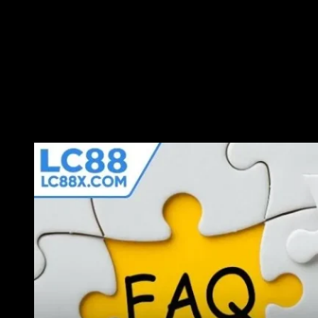
giải đáp những thắc mắc tiêu biểu nhất:
Thời gian xử lý giao dịch mất bao lâu: Thông thường thời
gian sẽ từ 5 đến 10 phút, tối đa là 24 giờ nếu ngân hàng
có trục trặc.
Tài khoản đã trừ tiền nhưng vẫn không nhận được thì
sao: Lúc này bạn hãy liên hệ ngay với đội ngũ CSKH và
đưa ra bill giao dịch để được giải quyết nhanh chóng.
Mức nạp tiền tối thiểu là bao nhiêu: Thông thường hạn
mức nạp tối thiểu sẽ là từ 100.000 VND.