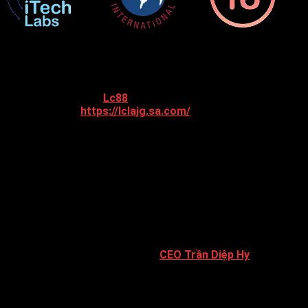
Thông Tin Chi Tiết
Thương hiệu:
Lc88
Website:
https://lclajg.sa.com/
Địa chỉ:
99 P. Võ Thị Sáu, Thanh Nhàn, Hai Bà Trưng, Hà
Nội, Việt Nam
Phone:
0974 823 615
Email:
contact@lclajg.sa.com
Hashtag:
#LC88
#LC88VN
#LC88Casino
#NoHuOnline
#GameDoiThuong
Chịu trách nhiệm nội dung:
CEO Trần Diệp Hy
Copyright 2026 ©
Lc88